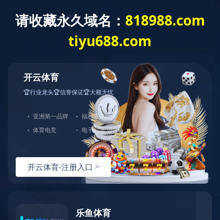


联系电话
0429-4561565

一键导航

TOP

全国服务热线
0429-4561565